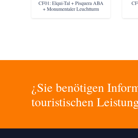
CF01: Elqui-Tal + Pisquera ABA
CF0
+ Monumentaler Leuchtturm
¿Sie benötigen Infor
touristischen Leistun