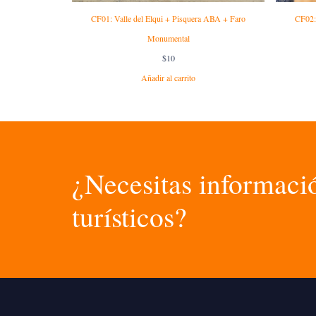
CF01: Valle del Elqui + Pisquera ABA + Faro
CF02: 
Monumental
$
10
Añadir al carrito
¿Necesitas informació
turísticos?