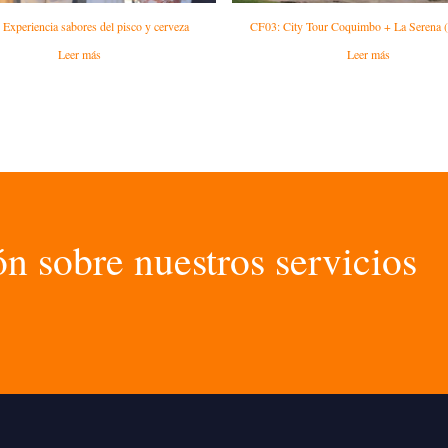
Experiencia sabores del pisco y cerveza
CF03: City Tour Coquimbo + La Serena (
Leer más
Leer más
n sobre nuestros servicios