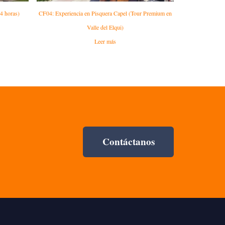
4 horas)
CF04: Experiencia en Pisquera Capel (Tour Premium en
Valle del Elqui)
Leer más
Contáctanos